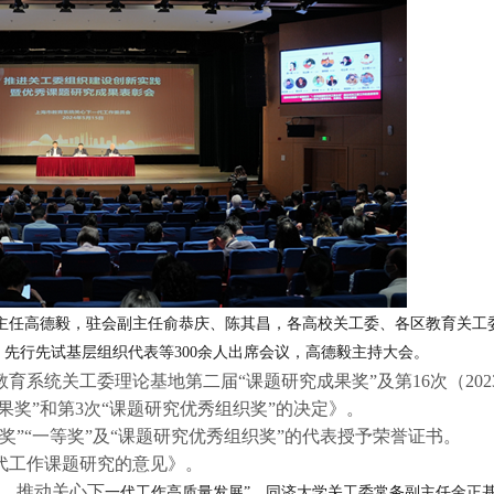
主任高德毅，驻会副主任俞恭庆、陈其昌，各高校关工委、各区教育关工
先行先试基层组织代表等300余人出席会议，高德毅主持大会。
教育系统关工委理论基地第二届“课题研究成果奖”及第16次（202
奖”和第3次“课题研究优秀组织奖”的决定》。
奖”“一等奖”及“课题研究优秀组织奖”的代表授予荣誉证书。
一代工作课题研究的意见》。
建，推动关心下
一代工作高质量发展”，同济大学关工委常务副主任金正