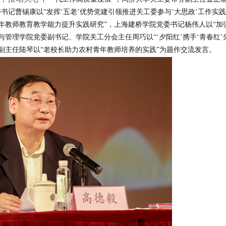
书记曹锡康以“发挥‘五老’优势党建引领推进关工委参与‘大思政’工作实践
年教师教育教学能力提升实践研究”，上海建桥学院党委书记杨伟人以“加
管理学院党委副书记、学院关工分会主任周巧以“‘夕阳红’携手‘青春红’
副主任陆琴以“老校长助力农村青年教师培养的实践”为题作交流发言。