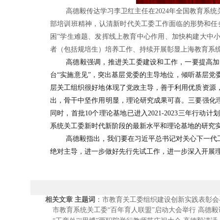
高德毅传达学习李卫红主任在2024年全国教育系
部培训班精神，认清新时代关工委工作面临的形势和任务
困”学生难题、发挥线上教育中心作用、加快构建大中
者（包括规培生）培养工作、持续开展彰显上海教育系
高德毅强调，推进关工委建设和工作，一要提高加
台“实施意见”，突出基层党委的主导地位，倾听基层党
层关工组织很好地体现了党政主导，善于利用优质资源
出，骨干中坚作用明显，理论研究成果可喜。三要强化理
同时，首批10个理论基地已进入2021-2023三年
系统关工委新时代新阶段的最新水平和理论基地的研究
高德毅指出，我们要在习近平总书记对关心下一代
绝对主导，进一步做好先行先试工作，进一步深入开展
相关文章 主题词
：
市教育关工委组织建设创新实践表彰会
市教育系统关工委“百年育人联盟”启动大会举行 高德毅