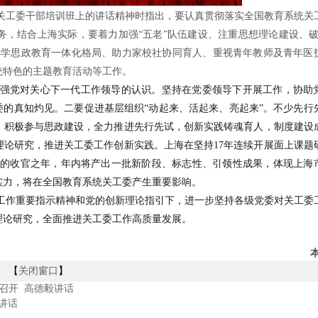
统关工委干部培训班上的讲话精神时指出，要认真贯彻落实全国教育系统关
，结合上海实际，要着力加强“五老”队伍建设、注重思想理论建设、破
小学思政教育一体化格局、助力家校社协同育人、重视青年教师及青年医
统特色的主题教育活动等工作。
强党对关心下一代工作领导的认识。坚持在党委领导下开展工作，协助
委的真知灼见。二要促进基层组织“动起来、活起来、亮起来”。不少先行
，积极参与思政建设，全力推进先行先试，创新实践铸魂育人，制度建设
论研究，推进关工委工作创新实践。上海在坚持17年连续开展面上课题
行动计划的收官之年，年内将产出一批新阶段、标志性、引领性成果，体现上海
实力，将在全国教育系统关工委产生重要影响。
工作重要指示精神和党的创新理论指引下，进一步坚持各级党委对关工委
理论研究，全面推进关工委工作高质量发展。
【
关闭窗口
】
召开
高德毅讲话
讲话