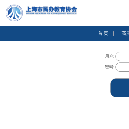
首 页
高
用户登
用户:
密码: