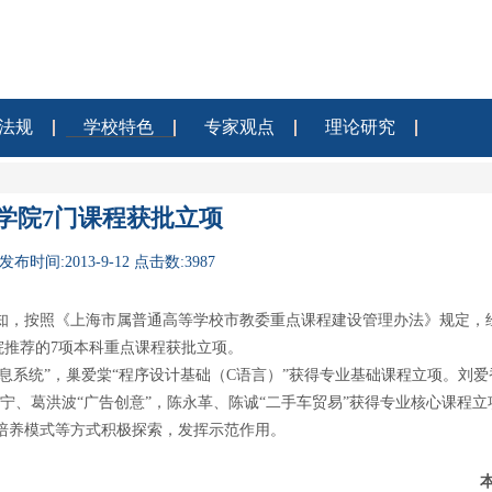
法规
学校特色
专家观点
理论研究
学院7门课程获批立项
发布时间:2013-9-12 点击数:3987
知，按照《上海市属普通高等学校市教委重点课程建设管理办法》规定，
院推荐的
7
项本科重点课程获批立项。
息系统
”
，巢爱棠
“
程序设计基础（
C
语言）
”
获得专业基础课程立项。刘爱
宁、葛洪波
“
广告创意
”
，陈永革、陈诚
“
二手车贸易
”
获得专业核心课程立
培养模式等方式积极探索，发挥示范作用。