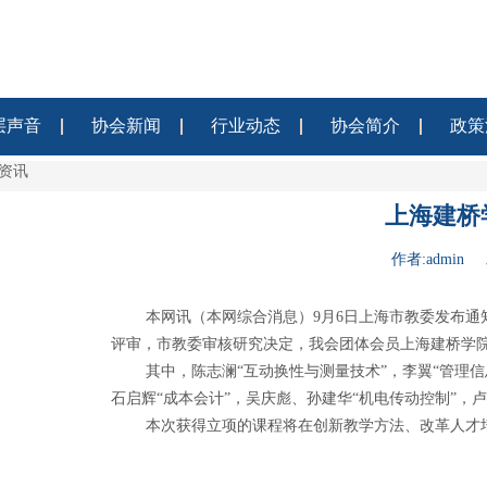
层声音
协会新闻
行业动态
协会简介
政策
资讯
上海建桥
作者:admin 
本网讯（本网综合消息）
9
月
6
日上海市教委发布通
评审，市教委审核研究决定，我会团体会员上海建桥学
其中，陈志澜
“
互动换性与测量技术
”
，李翼
“
管理信
石启辉
“
成本会计
”
，吴庆彪、孙建华
“
机电传动控制
”
，卢
本次获得立项的课程将在创新教学方法、改革人才