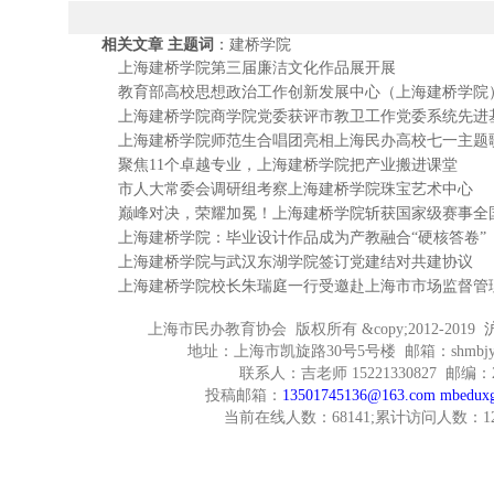
相关文章 主题词
：
建桥学院
上海建桥学院第三届廉洁文化作品展开展
教育部高校思想政治工作创新发展中心（上海建桥学院）
上海建桥学院商学院党委获评市教卫工作党委系统先进
上海建桥学院师范生合唱团亮相上海民办高校七一主题
聚焦11个卓越专业，上海建桥学院把产业搬进课堂
市人大常委会调研组考察上海建桥学院珠宝艺术中心
巅峰对决，荣耀加冕！上海建桥学院斩获国家级赛事全
上海建桥学院：毕业设计作品成为产教融合“硬核答卷”
上海建桥学院与武汉东湖学院签订党建结对共建协议
上海建桥学院校长朱瑞庭一行受邀赴上海市市场监督管
上海市民办教育协会 版权所有 &copy;2012-2019
沪
地址：上海市凯旋路30号5号楼 邮箱：shmbjyx
联系人：吉老师 15221330827 邮编：2
投稿邮箱：
13501745136@163.com
mbedux
当前在线人数：68141;累计访问人数：120