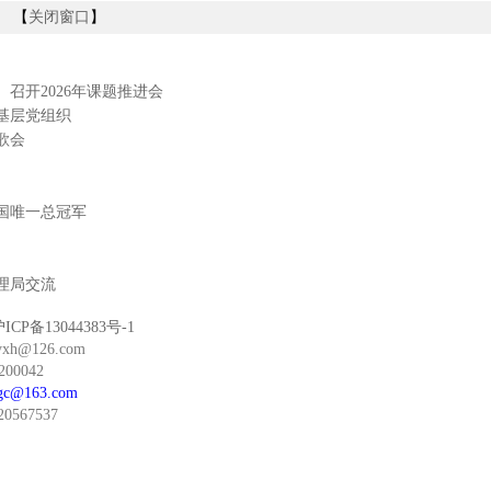
【
关闭窗口
】
召开2026年课题推进会
基层党组织
歌会
国唯一总冠军
理局交流
ICP备13044383号-1
h@126.com
00042
gc@163.com
567537